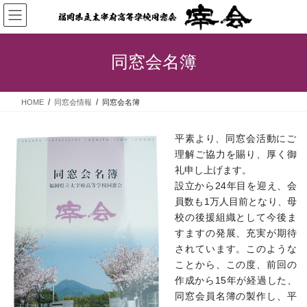
コ
ナ
ン
ビ
テ
ゲ
ン
ー
同窓会名簿
ツ
シ
へ
ョ
ス
ン
HOME
同窓会情報
同窓会名簿
キ
に
ッ
移
プ
動
平素より、同窓会活動にご
理解ご協力を賜り、厚く御
礼申し上げます。
設立から24年目を迎え、会
員数も1万人目前となり、母
校の後援組織として今後ま
すますの発展、充実が期待
されています。このような
ことから、この度、前回の
作成から15年が経過した、
同窓会員名簿の製作し、平