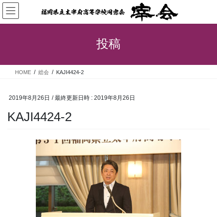
コ
ナ
ン
ビ
テ
ゲ
ン
ー
投稿
ツ
シ
へ
ョ
ス
ン
HOME
総会
KAJI4424-2
キ
に
ッ
移
プ
動
2019年8月26日
/ 最終更新日時 :
2019年8月26日
KAJI4424-2