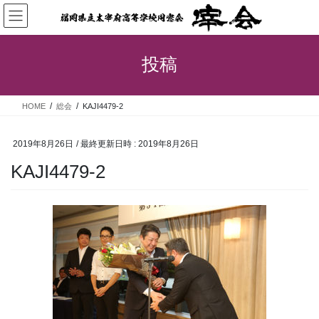
コ
ナ
ン
ビ
テ
ゲ
ン
ー
投稿
ツ
シ
へ
ョ
ス
ン
HOME
総会
KAJI4479-2
キ
に
ッ
移
プ
動
2019年8月26日
/ 最終更新日時 :
2019年8月26日
KAJI4479-2