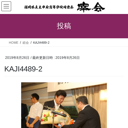
コ
ナ
ン
ビ
テ
ゲ
ン
ー
投稿
ツ
シ
へ
ョ
ス
ン
HOME
総会
KAJI4489-2
キ
に
ッ
移
プ
動
2019年8月26日
/ 最終更新日時 :
2019年8月26日
KAJI4489-2