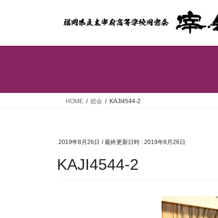
コ
ナ
ン
ビ
テ
ゲ
ン
ー
ツ
シ
へ
ョ
ス
ン
キ
に
ッ
移
HOME
総会
KAJI4544-2
プ
動
2019年8月26日
/ 最終更新日時 :
2019年8月26日
KAJI4544-2