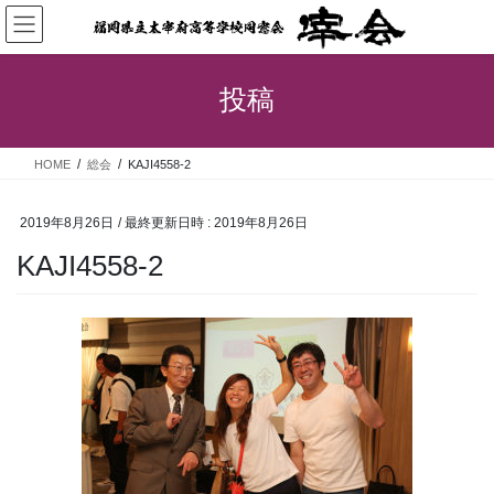
コ
ナ
ン
ビ
テ
ゲ
ン
ー
投稿
ツ
シ
へ
ョ
ス
ン
HOME
総会
KAJI4558-2
キ
に
ッ
移
プ
動
2019年8月26日
/ 最終更新日時 :
2019年8月26日
KAJI4558-2