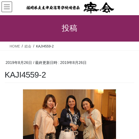
コ
ナ
ン
ビ
テ
ゲ
ン
ー
投稿
ツ
シ
へ
ョ
ス
ン
HOME
総会
KAJI4559-2
キ
に
ッ
移
プ
動
2019年8月26日
/ 最終更新日時 :
2019年8月26日
KAJI4559-2