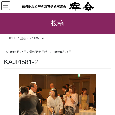
コ
ナ
ン
ビ
テ
ゲ
ン
ー
投稿
ツ
シ
へ
ョ
ス
ン
HOME
総会
KAJI4581-2
キ
に
ッ
移
プ
動
2019年8月26日
/ 最終更新日時 :
2019年8月26日
KAJI4581-2