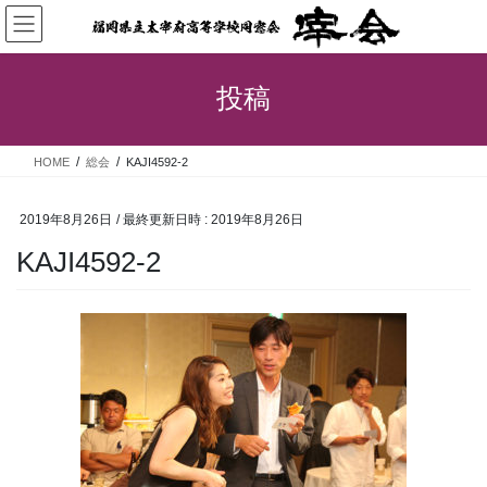
コ
ナ
ン
ビ
テ
ゲ
ン
ー
投稿
ツ
シ
へ
ョ
ス
ン
HOME
総会
KAJI4592-2
キ
に
ッ
移
プ
動
2019年8月26日
/ 最終更新日時 :
2019年8月26日
KAJI4592-2