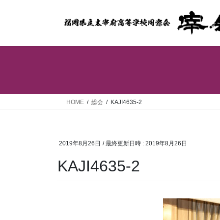
コ
ナ
ン
ビ
テ
ゲ
ン
ー
ツ
シ
へ
ョ
ス
ン
キ
に
ッ
移
HOME
総会
KAJI4635-2
プ
動
2019年8月26日
/ 最終更新日時 :
2019年8月26日
KAJI4635-2